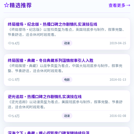
精选推荐
查看更多 →
1:48:45
终局猎场·纪念版·热播口碑之作剧情扎实演技在线
6.9
《终局猎场·纪念版》以冒险类型为看点，英国班底参与制作，叙事完整、
节奏舒适，适合休闲时段观看。
9.4万
动漫
2019-04-25
1:50:54
终局围猎·典藏·冬日典藏系列温情叙事引人入胜
6.8
《终局围猎·典藏》以战争类型为看点，中国大陆班底参与制作，叙事完
整、节奏舒适，适合休闲时段观看。
1.9万
电影
2024-01-13
2:20:21
逆光追踪·热播口碑之作剧情扎实演技在线
8.8
《逆光追踪》以动漫类型为看点，美国班底参与制作，叙事完整、节奏舒
适，适合休闲时段观看。
5.6万
动漫
2016-02-08
2:07:53
深海之下·典藏·暖心观影季口碑发酵持续升温
6.8